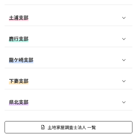
笠間市
ひたちなか市
土浦支部
東茨城郡茨城町
東茨城郡大洗町
土浦市
東茨城郡城里町
鹿行支部
那珂市
石岡市
鹿嶋市
那珂郡東海村
龍ケ崎支部
つくば市
神栖市
龍ケ崎市
稲敷郡阿見町
下妻支部
潮来市
取手市
かすみがうら市
下妻市
鉾田市
県北支部
牛久市
小美玉市
筑西市
行方市
日立市
守谷市
稲敷郡美浦村
古河市
土地家屋調査士法人 一覧
高萩市
稲敷市