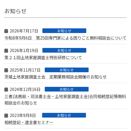
結城市
北茨城市
稲敷郡河内町
お知らせ
結城郡八千代町
常陸太田市
つくばみらい市
猿島郡境町
2026年7月17日
お知らせ
久慈郡大子町
北相馬郡利根町
令和8年9月6日 第25回専門家による困りごと無料相談会について
猿島郡五霞町
常陸大宮市
2026年1月19日
お知らせ
坂東市
第２１回土地家屋調査士特別研修について
2025年11月17日
お知らせ
桜川市
茨城土地家屋調査士会 定期業務相談会開催のお知らせ
常総市
2024年12月16日
お知らせ
三者(法務局・司法書士会・土地家屋調査士会)合同相続登記等無料
相談会のお知らせ
2023年9月8日
お知らせ
相続登記・遺言書セミナー