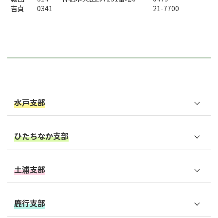
吉貞
0341
21-7700
水戸支部
水戸市
ひたちなか支部
笠間市
ひたちなか市
土浦支部
東茨城郡茨城町
東茨城郡大洗町
土浦市
東茨城郡城里町
鹿行支部
那珂市
石岡市