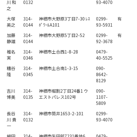
川 和
0132
93-4070
之
大塚
314-
神栖市大野原3丁目7-30 ﾚｽ
0299-
有
英之
0144
ﾎﾟﾜｰﾙA101
93-5931
加藤
314-
神栖市大野原5丁目2-52
0299-
有
静雄
0144
92-3678
椎名
314-
神栖市土合西1-8-28
0479-
実
0346
40-5525
糟谷
314-
神栖市土合南1-3-15
090-
隆
0345
8642-
8129
吉川
314-
神栖市堀割2丁目24番1 ウ
090-
博美
0135
エストパレス102号
1107-
5809
長谷
314-
神栖市筒井1653-2-101
0299-
川 貴
0132
93-4070
一
細田
314-
神栖市矢田部7231番地6
0479-