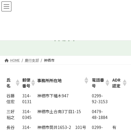
コ
ナ
ン
ビ
テ
ゲ
ン
ー
ツ
シ
へ
ョ
神栖市
ス
ン
キ
に
ッ
移
プ
動
HOME
鹿行支部
神栖市
氏
郵便
電話番
ADR
事務所所在地
名
番号
号
認定
谷藤
314-
神栖市下幡木947
0299-
信宏
0131
92-3153
三好
314-
神栖市土合南3丁目1-15
0479-
裕之
0345
48-1884
長谷
314-
神栖市筒井1653-2 101号
0299-
有