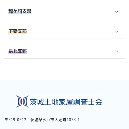
鹿嶋市
那珂郡東海村
龍ケ崎支部
つくば市
神栖市
龍ケ崎市
稲敷郡阿見町
下妻支部
潮来市
取手市
かすみがうら市
下妻市
鉾田市
県北支部
牛久市
小美玉市
筑西市
行方市
日立市
守谷市
稲敷郡美浦村
古河市
高萩市
稲敷市
結城市
北茨城市
稲敷郡河内町
結城郡八千代町
常陸太田市
つくばみらい市
猿島郡境町
〒319-0312 茨城県水戸市大足町1078-1
久慈郡大子町
北相馬郡利根町
猿島郡五霞町