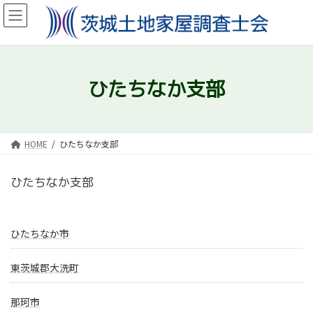
コ
ナ
ン
ビ
テ
ゲ
ン
ー
ツ
シ
へ
ョ
ひたちなか支部
ス
ン
キ
に
ッ
移
プ
動
HOME
ひたちなか支部
ひたちなか支部
ひたちなか市
東茨城郡大洗町
那珂市