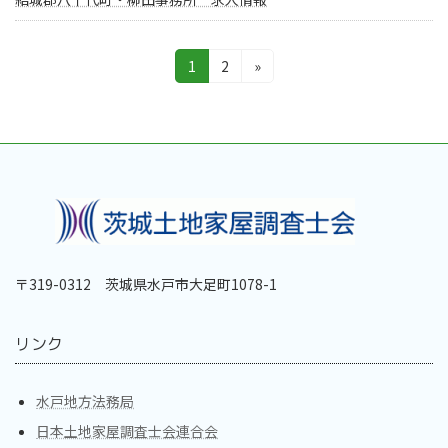
投
固
固
1
2
»
定
定
稿
ペ
ペ
ー
ー
の
ジ
ジ
ペ
ー
ジ
送
〒319-0312 茨城県水戸市大足町1078-1
り
リンク
水戸地方法務局
日本土地家屋調査士会連合会