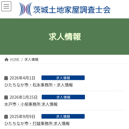
コ
ナ
ン
ビ
テ
ゲ
ン
ー
ツ
シ
へ
ョ
求人情報
ス
ン
キ
に
ッ
移
プ
動
HOME
求人情報
2026年4月1日
求人情報
ひたちなか市・松永事務所・求人情報
2026年1月15日
求人情報
水戸市・小柴事務所 求人情報
2025年9月9日
求人情報
ひたちなか市・打越事務所 求人情報